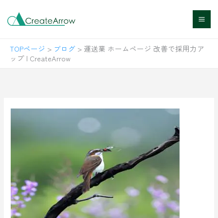
内
容
を
TOPページ
>
ブログ
>
運送業 ホームページ 改善で採用力ア
ス
ップ | CreateArrow
キ
ッ
プ