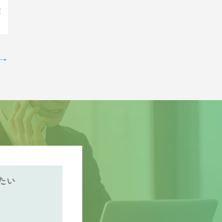
ま
→
たい