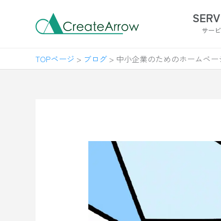
内
SERV
容
サー
を
ス
TOPページ
>
ブログ
>
中小企業のためのホームページ制
キ
ッ
プ