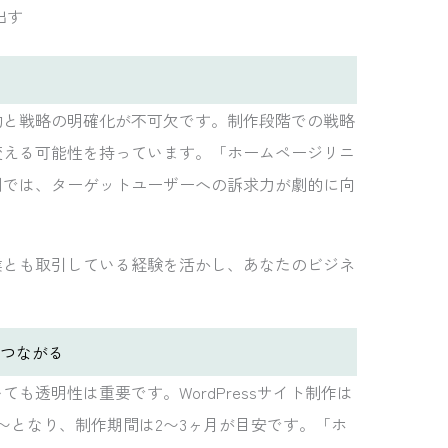
出す
的と戦略の明確化が不可欠です。制作段階での戦略
変える可能性を持っています。「ホームページリニ
例では、ターゲットユーザーへの訴求力が劇的に向
業とも取引している経験を活かし、あなたのビジネ
つながる
も透明性は重要です。WordPressサイト制作は
万円〜となり、制作期間は2〜3ヶ月が目安です。「ホ