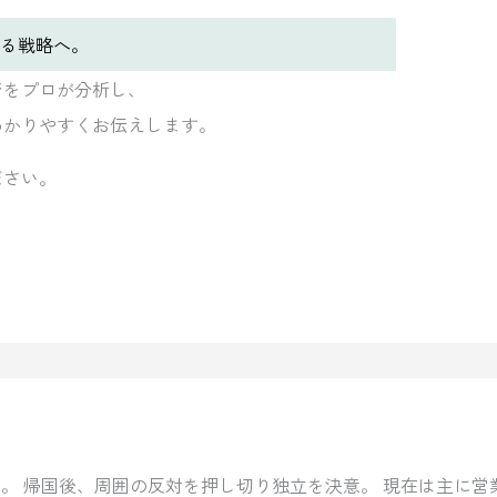
る戦略へ。
ジをプロが分析し、
わかりやすくお伝えします。
ださい。
。 帰国後、周囲の反対を押し切り独立を決意。 現在は主に営