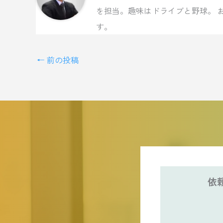
を担当。趣味はドライブと野球。 
す。
←
前の投稿
依