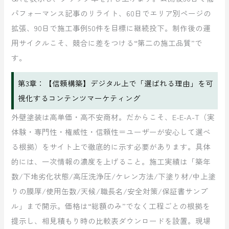
パフォーマンス記事のリライト、60日でエリア別ページの
拡張、90日で施工事例50件を目標に継続投下。制作後の運
用サイクルこそ、競合に差をつける“第二の施工品質”で
す。
第3章：【信頼構築】デジタル上で「選ばれる理由」を可
視化するコンテンツマーケティング
外壁塗装は高単価・高不安商材。だからこそ、E-E-A-T（実
体験・専門性・権威性・信頼性＝ユーザーが安心して選べ
る根拠）をサイト上で徹底的に示す必要があります。具体
的には、一次情報の濃度を上げること。施工実績は「築年
数/下地劣化状態/高圧洗浄圧/ケレン方法/下塗り材/中上塗
りの膜厚/使用缶数/天候/職長名/安全対策/保証書サンプ
ル」まで開示。価格は“総額のみ”でなく工程ごとの根拠を
提示し、相見積もり時の比較表ダウンロードを設置。現場