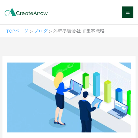
内
容
を
TOPページ
>
ブログ
>
外壁塗装会社HP集客戦略
ス
キ
ッ
プ