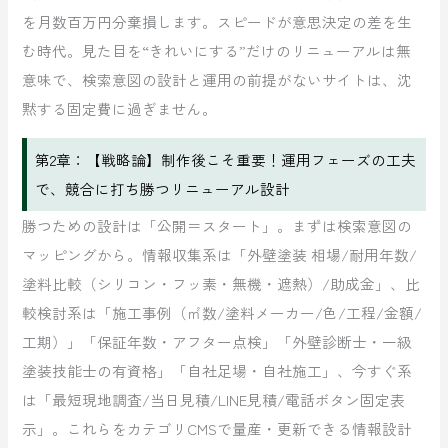
を月数百万円分棄損します。スピードが意思決定の差を生
む時代。見た目を“きれいにする”だけのリニューアルは無
意味で、検索意図の設計と運用の前提がないサイトは、沈
黙する固定費に過ぎません。
第2章：【戦略論】制作後こそ重要！運用フェーズの工夫
で、競合に打ち勝つリニューアル設計
勝つための設計は「公開＝スタート」。まずは検索意図の
マッピングから。情報収集系は「外壁塗装 相場/耐用年数/
塗料比較（シリコン・フッ素・無機・遮熱）/助成金」、比
較検討系は「施工事例（㎡数/塗料メーカー/色/工程/金額/
工期）」「保証年数・アフター点検」「外壁診断士・一級
塗装技能士の有資格」「自社足場・自社施工」、今すぐ系
は「最短現地調査/当日見積/LINE見積/電話ボタン固定表
示」。これらをカテゴリCMSで量産・更新できる情報設計