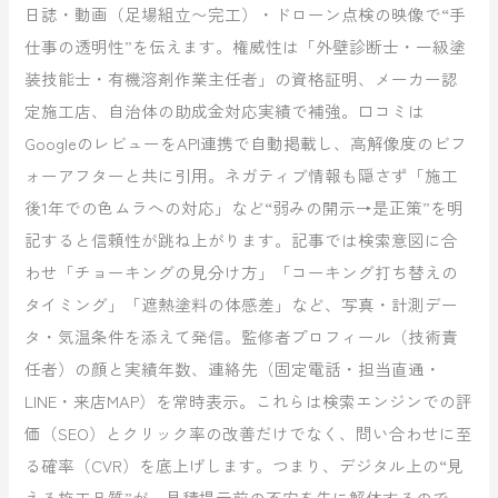
日誌・動画（足場組立〜完工）・ドローン点検の映像で“手
仕事の透明性”を伝えます。権威性は「外壁診断士・一級塗
装技能士・有機溶剤作業主任者」の資格証明、メーカー認
定施工店、自治体の助成金対応実績で補強。口コミは
GoogleのレビューをAPI連携で自動掲載し、高解像度のビフ
ォーアフターと共に引用。ネガティブ情報も隠さず「施工
後1年での色ムラへの対応」など“弱みの開示→是正策”を明
記すると信頼性が跳ね上がります。記事では検索意図に合
わせ「チョーキングの見分け方」「コーキング打ち替えの
タイミング」「遮熱塗料の体感差」など、写真・計測デー
タ・気温条件を添えて発信。監修者プロフィール（技術責
任者）の顔と実績年数、連絡先（固定電話・担当直通・
LINE・来店MAP）を常時表示。これらは検索エンジンでの評
価（SEO）とクリック率の改善だけでなく、問い合わせに至
る確率（CVR）を底上げします。つまり、デジタル上の“見
える施工品質”が、見積提示前の不安を先に解体するので