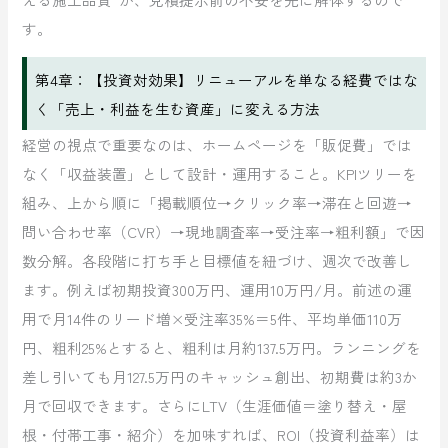
す。
第4章：【投資対効果】リニューアルを単なる経費ではな
く「売上・利益を生む資産」に変える方法
経営の視点で重要なのは、ホームページを「販促費」では
なく「収益装置」として設計・運用すること。KPIツリーを
組み、上から順に「掲載順位→クリック率→滞在と回遊→
問い合わせ率（CVR）→現地調査率→受注率→粗利額」で因
数分解。各段階に打ち手と目標値を紐づけ、週次で改善し
ます。例えば初期投資300万円、運用10万円/月。前述の運
用で月14件のリード増×受注率35%＝5件、平均単価110万
円、粗利25%とすると、粗利は月約137.5万円。ランニングを
差し引いても月127.5万円のキャッシュ創出、初期費は約3か
月で回収できます。さらにLTV（生涯価値＝塗り替え・屋
根・付帯工事・紹介）を加味すれば、ROI（投資利益率）は