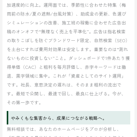
加速度的に向上。運用面では、季節性に合わせた特集（梅
雨前の防水/夏の遮熱/台風対策）、助成金の更新、色選び
シミュレーションの改善、施工班の稼働に合わせた広告出
稿のオンオフで“無理なく売上を平準化”。広告は指名検索
の取りこぼしを防ぐブランドワード限定、自然検索（SEO）
を土台にすれば費用対効果は安定します。重要なのは“測れ
ないものに投資しない”こと。ダッシュボードで1件あたり獲
得単価（CAC）と粗利を毎月評価し、赤字キーワードは撤
退、黒字領域に集中。これが「資産としてのサイト運用」
です。社長、意思決定の遅れは、そのまま粗利の流出で
す。最短で公開し、最速で回し、最良に仕上げる。今が、
その第一歩です。
やみくもな集客から、成果につながる戦略へ。
無料相談では、あなたのホームページをプロが分析し、