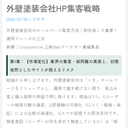
外壁塗装会社HP集客戦略
2026/03/30
/
ブログ
外壁塗装会社のホームページ集客方法｜制作後こそ重要！
運用フェーズの工夫
執筆：CreateArrow 上級Webマーケター兼編集長
第1章：【市場変化】業界の集客・採用難の真実と、旧態
依然としたサイトが抱えるリスク
結論から申し上げます。外壁塗装会社は「いま」ホームペ
ージをリニューアルし、運用で磨き続けない限り、見込み
客と職人採用の両面で押し負けます。理由は3つ。1)ユーザ
ーの検索行動の激変、2)評価軸の可視化（口コミ・価格・保
証）による比較の高速化、3)スマホ前提での即決志向です。
検索意図（ユーザーが何を求めて検索しているか）は「相