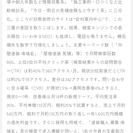
場や耐久年数など情報収集系」「施工事例・口コミなど比
較検討系」「今日・明日の見積依頼など今すぐ系」に三分
化。ところが旧態依然のサイトは“会社案内中心”で、この
三層の意図を取りこぼします。結果、検索エンジンでの表
示順位（いわゆるSEO）も低迷し、電話も鳴りません。機会
損失を数字で可視化しましょう。主要キーワード群（「外
壁塗装 地域名」「屋根塗装 見積」等）で月間検索回数
900。上位3位の平均クリック率（検索結果からの訪問割合
＝CTR）は約40%で360アクセス/⽉。現状20位前後だとCTR
は約2%で18アクセス。差分は342アクセスです。問い合わせ
に至る確率（CVR）が現状1.5%→運用改善後4%とすると、
現状0〜1件、改善後は月14件の新規リード。平均受注率
35%、平均単価110万円、粗利25%で試算すると、売上で月約
540万円、粗利で月約135万円の取り逃し＝年1,600万円規模
の逸失利益です。さらに採用も同様で、「塗装職人 募集 地
域名」系の検索で求人導線が弱いと、1名の欠員が生産能力