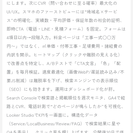
にします。次にCVR（問い合わせに至る確率）最大化の
UI/UX。スマホのファーストビューには“地域名×サービ
ス”の明確化、実績数・平均評価・保証年数の社会的証明、
即時CTA（電話・LINE・見積フォーム）を固定。フォームは
4項目以内→段階入力。料金ページは「工事一式○○万
円〜」ではなく、㎡単価・付帯工事・足場費用・諸経費の
内訳を開示。ヒートマップ（クリックや離脱の見える化）
で改善点を特定し、A/Bテストで「CTA文言」「色」「配
置」を毎月検証。速度最適化（画像WebP/遅延読み込み/不
要JS削減）は離脱率を下げ、検索エンジンでの表示順位
（SEO）にも効きます。運用はダッシュボード化が肝。
Search Consoleで検索語と掲載順位を週次モニタ、GA4で経
路とCVR、電話計測で“どのページが鳴らしたか”を可視化、
Looker StudioでKPIを一画面に。構造化データ
（Service/LocalBusiness/Review/FAQ）で検索結果に星や
QAを表示し、クリック率を押し上げます。公開後30日で低