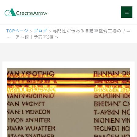
内
容
を
TOPページ
>
ブログ
>
専門性が伝わる自動車整備工場のリニ
ス
ューアル術｜予約率2倍へ
キ
ッ
プ