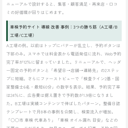
ニューアルで設計すると、集客・顧客満足・再来店・口コ
ミの好循環が回りはじめます。
車検予約サイト 導線 改善 事例：3つの勝ち筋（A工場/B
工場/C工場）
A工場の例。以前はトップにバナーが乱立し、予約ボタンは
下部のみ。スマホでは料金表から電話発信に流れ、Web予約
完了率が12％に留まっていました。リニューアルで、ヘッダ
ー固定の予約ボタンと「希望日→店舗→連絡先」の2ステッ
プに短縮。さらにファーストビューで「検査ライン2基・国
家整備士6名・最短60分」の数字を表示。結果、予約完了率
は24％に、広告費は据え置きで予約数が1.9倍になりまし
た。B工場は実績コンテンツで伸ばしたパターン。整備日誌
テンプレートで月8本の事例を公開し、検索流入が増加。
「○○市 車検 代車あり」「車検 オイル漏れ 目安」などの