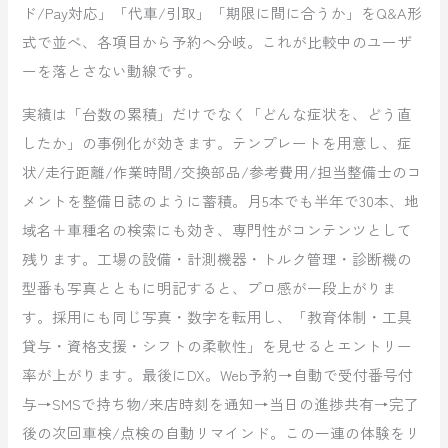
ド/Pay対応」「代車/引取」「期限に間に合うか」をQ&A形
式で並べ、各項目から予約へ分岐。これが比較中のユーザ
ーを落とさない動線です。
実績は「台数の累積」だけでなく「どんな症状を、どう直
したか」の事例化が効きます。テンプレートを用意し、症
状/走行距離/作業時間/交換部品/参考費用/担当整備士のコ
メントを整備日誌のように蓄積。月5本でも半年で30本、地
域名＋車種名の検索にも効き、専門性がコンテンツとして
残ります。工場の設備・計測機器・トルク管理・診断機の
型番も写真とともに明記すると、プロ感が一段上がりま
す。採用にも同じ写真・数字を転用し、「教育体制・工具
貸与・資格支援・シフトの柔軟性」を見せるとエントリー
率が上がります。最後にDX。Web予約→自動で受付番号付
与→SMSで持ち物/来店時刻を通知→当日の進捗共有→完了
後の次回車検/点検の自動リマインド。この一連の体験をリ