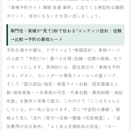
「車検予約サイト 導線 改善 事例」に出てくる典型的な離脱
ポイント、自社にもないかを洗い出しましょう。
専門性・実績が“見て3秒で伝わる”コンテンツ設計：信頼
→比較→予約の最短ルート
予約を増やす鍵は、デザインより“情報設計”。車検ページ
の上部で「予約CTA・選べる日程/店舗・信頼の根拠」をワ
ンセットにします。具体的には、固定表示の「車検を予約
する」ボタン、カレンダーか簡易フォームへの直リンク、
そして「国の認証/指定・検査ライン台数・国家整備士人
数/保有資格・一日車検の可否・代車台数・最短納期・保証
年数」を数字と写真で提示。これだけで「ここはちゃんと
している」が一気に伝わります。次に“不安別の導線”。価
格より先に「流れ（受付→点検→整備→完成検査）」「追
加費用が出る条件」「よくある交換部品の目安」「カー