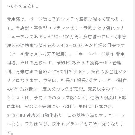
～8本を目安に。
費用感は、ページ数と予約システム連携の深さで変わりま
す。単店舗・事例型コンテンツあり・予約まわり強化のリ
ニューアルでおおよそ150～300万円、多店舗や在庫/代車管
理との連携まで踏み込むと400～600万円が相場の目安です
（ツール費は月1～5万円程度）。「ホームページ制作 費用
相場」だけで比較せず、予約1件あたりの獲得単価と台粗
利、再来店まで含めたLTVで判断すると、投資の妥当性がク
リアになります。体制は、社長/工場長/受付リーダー/制作
の4者で2週間に一度30分の定例が理想。意思決定のチェッ
クリストは、予約までのタップ数3以下、信頼の根拠は上部
に集約、FAQは不安別に5～8項目、事例は月5本更新、
SMS/LINE連絡の自動化あり。この基準を満たすリニューア
ルなら、予約は伸び、採用もブランドも同時に強くなりま
す。