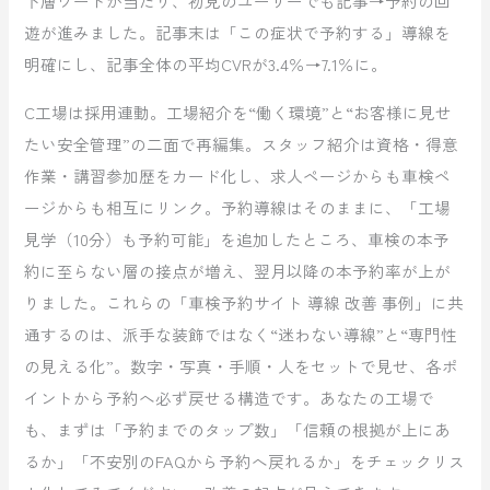
下層ワードが当たり、初見のユーザーでも記事→予約の回
遊が進みました。記事末は「この症状で予約する」導線を
明確にし、記事全体の平均CVRが3.4％→7.1％に。
C工場は採用連動。工場紹介を“働く環境”と“お客様に見せ
たい安全管理”の二面で再編集。スタッフ紹介は資格・得意
作業・講習参加歴をカード化し、求人ページからも車検ペ
ージからも相互にリンク。予約導線はそのままに、「工場
見学（10分）も予約可能」を追加したところ、車検の本予
約に至らない層の接点が増え、翌月以降の本予約率が上が
りました。これらの「車検予約サイト 導線 改善 事例」に共
通するのは、派手な装飾ではなく“迷わない導線”と“専門性
の見える化”。数字・写真・手順・人をセットで見せ、各ポ
イントから予約へ必ず戻せる構造です。あなたの工場で
も、まずは「予約までのタップ数」「信頼の根拠が上にあ
るか」「不安別のFAQから予約へ戻れるか」をチェックリス