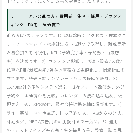
ト化してみてください。改善の起点が見えてきます。
リニューアルの進め方と費用感：集客・採用・ブランデ
ィング・DXを一気通貫で
進め方は5ステップです。1）現状診断：アクセス・検索クエ
リ・ヒートマップ・電話計測を1～2週間で取得し、離脱箇所
と機会損失を可視化。KPI（予約完了率・予約数・再来店
率）を決めます。2）コンテンツ棚卸し：認証/設備/人数/
代車/保証/最短納期/強みの車種など数値化し、撮影計画を
立てます。整備日誌テンプレートもこの段階で設計。3）
UX/UI設計＆予約システム選定：既存フォーム改修か、外部
予約ツール連携かを比較。カレンダーの読み込み速度、仮
押さえ可否、SMS配信、顧客台帳連携を軸に選びます。4）
制作・実装：スマホ最適、固定予約CTA、FAQからの分岐、
計測タグ、MEO/広告用の計測設計まで一気に。5）運用：
A/Bテストでタップ率と完了率を毎月改善。整備日誌は月5