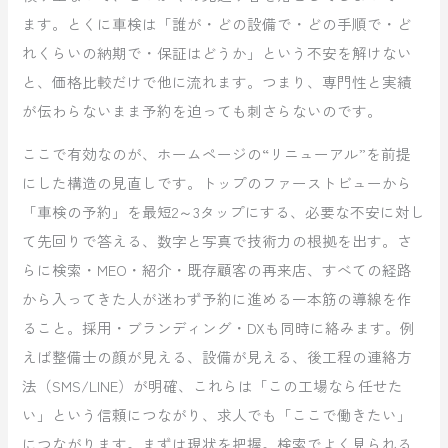
ます。とくに車検は「誰が・どの設備で・どの手順で・ど
れくらいの納期で・保証はどうか」という不安を解けない
と、価格比較だけで他に流れます。つまり、専門性と実績
が伝わらないまま予約を迫っても刺さらないのです。
ここで有効なのが、ホームページの“リニューアル”を前提
にした構造の見直しです。トップのファーストビューから
「車検の予約」を最短2～3タップにする、必要な不安に対し
て先回りで答える、数字と写真で技術力の根拠を出す。さ
らに検索・MEO・紹介・既存顧客の再来店、すべての経路
から入ってきた人が迷わず予約に進める一本筋の導線を作
ること。採用・ブランディング・DXも同時に絡みます。例
えば整備士の顔が見える、設備が見える、後工程の連絡方
法（SMS/LINE）が明確、これらは「この工場なら任せた
い」という信頼につながり、求人でも「ここで働きたい」
につながります。まずは現状を把握。検索でよく見られる