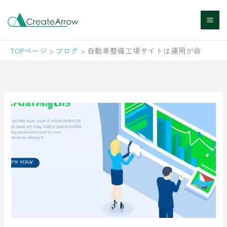
内
容
を
TOPページ
>
ブログ
>
自動車整備工場サイトは運用が命
ス
キ
ッ
プ