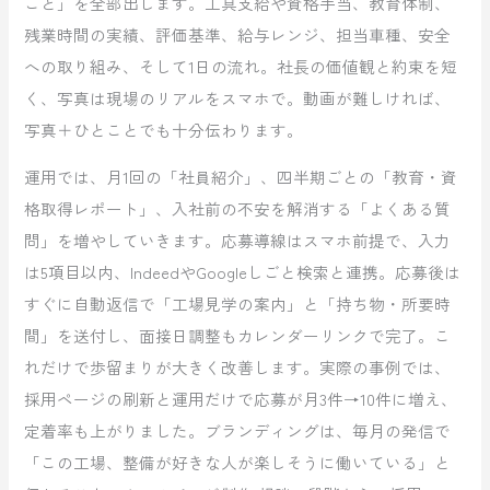
こと」を全部出します。工具支給や資格手当、教育体制、
残業時間の実績、評価基準、給与レンジ、担当車種、安全
への取り組み、そして1日の流れ。社長の価値観と約束を短
く、写真は現場のリアルをスマホで。動画が難しければ、
写真＋ひとことでも十分伝わります。
運用では、月1回の「社員紹介」、四半期ごとの「教育・資
格取得レポート」、入社前の不安を解消する「よくある質
問」を増やしていきます。応募導線はスマホ前提で、入力
は5項目以内、IndeedやGoogleしごと検索と連携。応募後は
すぐに自動返信で「工場見学の案内」と「持ち物・所要時
間」を送付し、面接日調整もカレンダーリンクで完了。こ
れだけで歩留まりが大きく改善します。実際の事例では、
採用ページの刷新と運用だけで応募が月3件→10件に増え、
定着率も上がりました。ブランディングは、毎月の発信で
「この工場、整備が好きな人が楽しそうに働いている」と