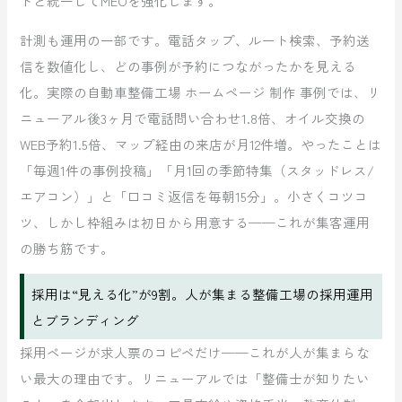
トと統一してMEOを強化します。
計測も運用の一部です。電話タップ、ルート検索、予約送
信を数値化し、どの事例が予約につながったかを見える
化。実際の自動車整備工場 ホームページ 制作 事例では、リ
ニューアル後3ヶ月で電話問い合わせ1.8倍、オイル交換の
WEB予約1.5倍、マップ経由の来店が月12件増。やったことは
「毎週1件の事例投稿」「月1回の季節特集（スタッドレス/
エアコン）」と「口コミ返信を毎朝15分」。小さくコツコ
ツ、しかし枠組みは初日から用意する——これが集客運用
の勝ち筋です。
採用は“見える化”が9割。人が集まる整備工場の採用運用
とブランディング
採用ページが求人票のコピペだけ——これが人が集まらな
い最大の理由です。リニューアルでは「整備士が知りたい