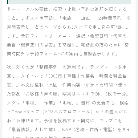
リニューアルの要は、検索→比較→予約の道筋を短くする
こと。まずスマホ下部に「電話」「LINE」「24時間予約」を
常時表示し、どのページからも3タップで申し込み可能にし
ます。予約フォームは「メニュー選択→希望日時→代車の
要否→概算費用の目安」を簡潔に。電話派の方のために“営
業時間外は予約フォームへ”の案内も自動表示します。
次に効くのが「整備事例」の運用です。テンプレートを用
意し、タイトルは「○○市｜車種｜作業名｜時間と料金目
安」。本文は症状→原因→作業内容→かかった時間→使っ
た部品→お客様の声の順。写真はスマホでOK、3枚で十分。
タグは「車種」「作業」「地域」。週1件の更新でも、検索
とGoogleマップ（ビジネスプロフィール）からの流入がじ
わじわ伸びます。事例を投稿すると同時に、マップにも
「最新情報」として載せ、NAP（名称・住所・電話）をサイ