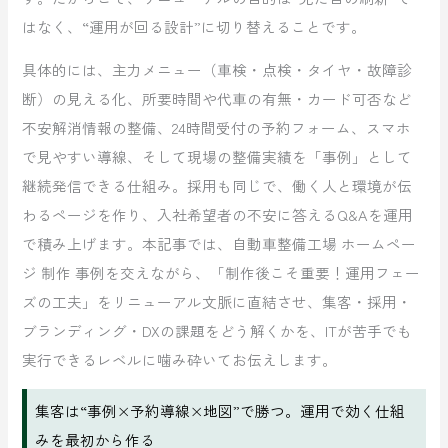
はなく、“運用が回る設計”に切り替えることです。
具体的には、主力メニュー（車検・点検・タイヤ・故障診
断）の見える化、所要時間や代車の有無・カード可否など
不安解消情報の整備、24時間受付の予約フォーム、スマホ
で見やすい導線、そして現場の整備実績を「事例」として
継続発信できる仕組み。採用も同じで、働く人と環境が伝
わるページを作り、入社希望者の不安に答えるQ&Aを運用
で積み上げます。本記事では、自動車整備工場 ホームペー
ジ 制作 事例を交えながら、「制作後こそ重要！運用フェー
ズの工夫」をリニューアル文脈に直結させ、集客・採用・
ブランディング・DXの課題をどう解くかを、ITが苦手でも
実行できるレベルに噛み砕いてお伝えします。
集客は“事例×予約導線×地図”で勝つ。運用で効く仕組
みを最初から作る