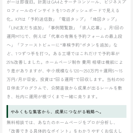
が一は即復旧。計測はGA4とサーチコンソール、ビジネスプ
ロフィールのインサイトを1つのダッシュボードで見える
化。KPIは「予約送信数」「電話タップ」「地図タップ」
「LINE友だち追加」「事例閲覧数」「求人応募」。月1回の
運用MTGで、例えば「代車の有無を予約フォームの最上段
へ」「ファーストビューに“車検予約”ボタンを追加」な
ど、1つずつ手を打つ。ある工場ではこれだけで予約率が
25%改善しました。ホームページ制作 費用 相場は機能によ
り差がありますが、中小規模なら120〜250万円＋運用5〜15
万円/月が目安。投資は“回る運用”で回収します。当社の90
日伴走プログラムで、公開直後から成果が出るレールを敷
き、社内に運用が根づくまで一緒に走ります。
やみくもな集客から、成果につながる戦略へ。
無料相談では、あなたのホームページをプロが分析し、
「改善できる具体的なポイント」をわかりやすくお伝えし