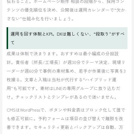
伝わること。ホームページ制作 相談の段階から、採用コン
テンツの優先順位を決め、公開後は運用カレンダーで“欠か
さない”仕組み化を行いましょう。
運用を回す体制とKPI。DXは難しくない、“段取り”がすべ
て
成果は体制で決まります。おすすめは最小編成の分担設
計。責任者（所長/工場長）が週30分でテーマ決定、現場リ
ーダーが週60分で事例の素材集め、若手が作業後に写真を3
枚撮る。文章と入稿は当社が代行する“ハイブリッド運
用”も可能です。素材はLINEの専用グループに放り込むだ
け。チェックリストとテンプレがあるので迷いません。
CMSはWordPressで、ボタンや料金表はブロック化して誰で
も修正可能に。予約フォームは項目の並び替えで離脱を改
善できます。セキュリティ更新とバックアップは自動、万