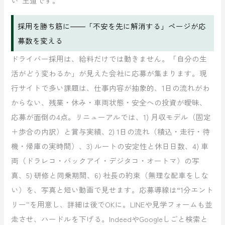
い”王道です。
採用を勝ち筋に――「不安を先に解消する」ページが応
募数を変える
ドライバー採用は、給料だけでは動きません。「自分の生
活がどう変わるか」が見えた会社に応募が集まります。現
行サイトで多い課題は、仕事内容が抽象的、1日の流れがわ
からない、残業・休み・車両状態・安全への投資が曖昧、
応募が面倒の4点。リニューアルでは、1) 月収モデル（固定
＋歩合の内訳）と賞与実績、2) 1日の流れ（積込・走行・待
機・帰庫の実時間）、3) ルートの安定性と休日日数、4) 車
両（ドラレコ・バックアイ・デジタコ・オートマ）の写
真、5) 研修と同乗期間、6) 社長の約束（無理な配車をしな
い）を、写真と短い動画で見せます。応募導線は“1分エント
リー”を用意し、詳細は後でOKに。LINEや見学フォームも並
走させ、ハードルを下げる。IndeedやGoogleしごと検索と