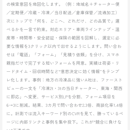
の検索意図を地図化します。（例：地域名＋チャーター便
／定期便／冷蔵・冷凍／当日配送／倉庫保管／流通加工）
次にトップで「何を、どこへ、どれだけ、どの品質で」運
べるかを一言で約束。対応エリア・車両ラインナップ・温
度帯・時間帯・安全認証・保険の範囲を図解し、選定に必
要な情報を3クリック以内で出せるようにします。問い合わ
せは「電話」「フォーム」「見積り依頼」を分け、スマホ
親指だけで完了する短いフォームを用意。実績は荷姿・リ
ードタイム・回収時間など“意思決定に効く情報”をテンプ
レ化します。事例：地方の冷凍品に強いA社は、ファースト
ビューの一文を「冷凍2t・3tの当日チャーター、東海・関西
に即応」へ変更、サービス別LPを分割、フォーム項目を
6→3に削減。結果、3カ月で問い合わせ2.3倍、商談化率1.4倍
に。計測では流入キーワード別のCVRを見て、勝っているペ
ージに内部リンクと事例を集中投下。これが“競合に負けな