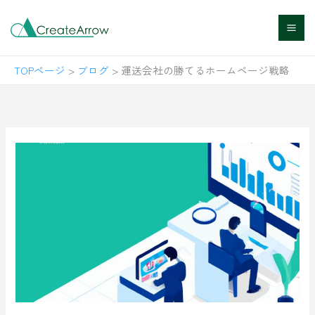
内
容
を
TOPページ
>
ブログ
>
運送会社の勝てるホームページ戦略
ス
キ
ッ
プ