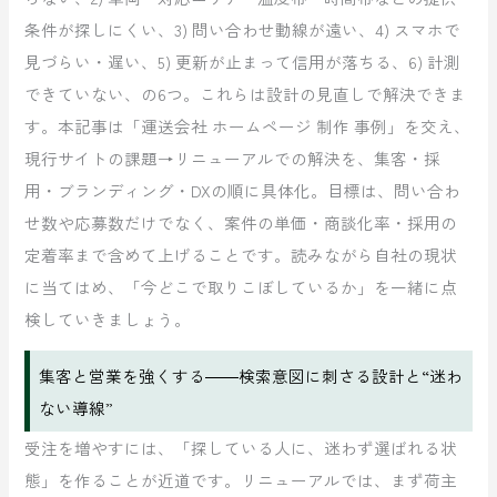
条件が探しにくい、3) 問い合わせ動線が遠い、4) スマホで
見づらい・遅い、5) 更新が止まって信用が落ちる、6) 計測
できていない、の6つ。これらは設計の見直しで解決できま
す。本記事は「運送会社 ホームページ 制作 事例」を交え、
現行サイトの課題→リニューアルでの解決を、集客・採
用・ブランディング・DXの順に具体化。目標は、問い合わ
せ数や応募数だけでなく、案件の単価・商談化率・採用の
定着率まで含めて上げることです。読みながら自社の現状
に当てはめ、「今どこで取りこぼしているか」を一緒に点
検していきましょう。
集客と営業を強くする――検索意図に刺さる設計と“迷わ
ない導線”
受注を増やすには、「探している人に、迷わず選ばれる状
態」を作ることが近道です。リニューアルでは、まず荷主