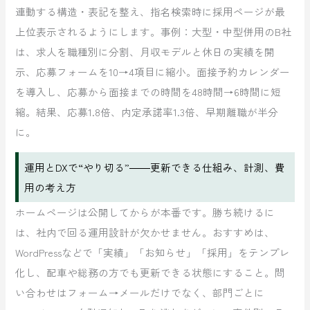
連動する構造・表記を整え、指名検索時に採用ページが最
上位表示されるようにします。事例：大型・中型併用のB社
は、求人を職種別に分割、月収モデルと休日の実績を開
示、応募フォームを10→4項目に縮小。面接予約カレンダー
を導入し、応募から面接までの時間を48時間→6時間に短
縮。結果、応募1.8倍、内定承諾率1.3倍、早期離職が半分
に。
運用とDXで“やり切る”――更新できる仕組み、計測、費
用の考え方
ホームページは公開してからが本番です。勝ち続けるに
は、社内で回る運用設計が欠かせません。おすすめは、
WordPressなどで「実績」「お知らせ」「採用」をテンプレ
化し、配車や総務の方でも更新できる状態にすること。問
い合わせはフォーム→メールだけでなく、部門ごとに