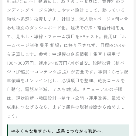
Slack/Chatへ自動通知し、取り逃しをゼロに。案件別のラ
ンディングページを追加しやすい設計にして、勝っている
領域へ迅速に投資します。計測は、流入源×ページ×問い合
わせ種別のダッシュボード化。週次でCVR・電話計測を見
て、見出し・導線・フォーム項目をABテスト。費用は「ホ
ームページ制作 費用 相場」に振り回されず、目標ROASか
ら逆算します。参考：中規模の企業情報＋集客＋採用で
180〜300万円、運用5〜15万円/月が目安。段階投資（核ペー
ジ→LP追加→コンテンツ拡張）が安全です。事例：C社は配
車依頼をオンライン化し、必須項目を整理、確認コールを
自動化。電話が半減、ミスも3割減。リニューアルの手順
は、現状診断→戦略設計→制作→公開→運用改善。最短で
成果につなげるなら、まずは無料の現状診断から始めまし
ょう。
やみくもな集客から、成果につながる戦略へ。