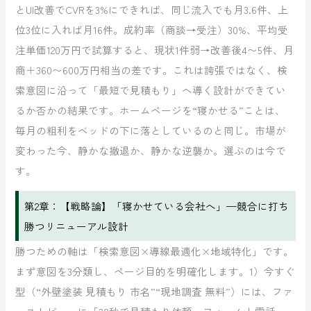
とUI改善でCVRを3%にできれば、同じ流入でも月3.6件、上
位3位に入れば月16件。成約率（商談→受注）30%、平均受
注単価120万円で試算すると、現状1件弱→改善後4〜5件、月
商＋360〜600万円相当の差です。これは誇張ではなく、検
索意図に沿って「最短で見積もり」へ導く設計ができてい
るか否かの結果です。ホームページを“寝かせる”ことは、
毎月の粗利をベッドの下に落としているのと同じ。市場が
変わった今、静かな撤退か、静かな逆襲か。選ぶのは今で
す。
第2章：【戦略論】「寝かせている会社へ」—競合に打ち
勝つリニューアル設計
勝つための軸は「検索意図×導線最適化×地域特化」です。
まず意図を3分類し、ページ目的を明確化します。1）今すぐ
型（“外壁塗装 見積もり 市名”“現地調査 無料”）には、ファ