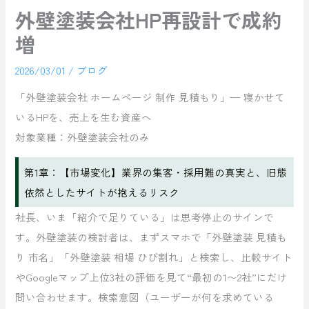
外壁塗装会社HP再設計で成約
増
2026/03/01
/
ブログ
「外壁塗装会社 ホームページ 制作 見積もり」— 寝かせて
いるHPを、売上を生む資産へ
対象業種：外壁塗装会社のみ
第1章：【市場変化】業界の集客・採用難の真実と、旧態
依然としたサイトが抱えるリスク
社長、いま「紹介で足りている」は思考停止のサインで
す。外壁塗装の検討者は、まずスマホで「外壁塗装 見積も
り 市名」「外壁塗装 相場 ひび割れ」と検索し、比較サイト
やGoogleマップ上位3社の評価を見て“最初の1〜2社”にだけ
問い合わせます。検索意図（ユーザーが何を求めている