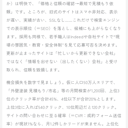
か）は明快で、「価格と信頼の確認→最短で見積もり依
頼」です。ところが、旧式のサイトはスマホ非対応、表示
が遅い、実績が古い、SSLなし……これだけで検索エンジン
での表示順位（＝SEO）を落とし、候補にも上がらなくなり
ます。採用も同様で、若手職人はIndeedや自社サイトで“現
場の雰囲気・教育・安全体制”を見て応募可否を決めます。
更新が止まったサイトは「忙しいから更新できない会社」
ではなく「情報を出せない（出したくない）会社」と受け
取られ、信頼を毀損します。
機会損失を数字で見ましょう。仮に人口50万人エリアで、
「外壁塗装 見積もり/市名」等の月間検索が1,200回、上位3
位のクリック率が合計45%、4位以下が合計20%とします。
上位3位に入れば540クリック、10位周辺だと120クリック。
サイトの問い合わせに至る確率（＝CVR：成約フォーム送信
率）が現状1%なら、月1.2件しかリードが来ません。上位化