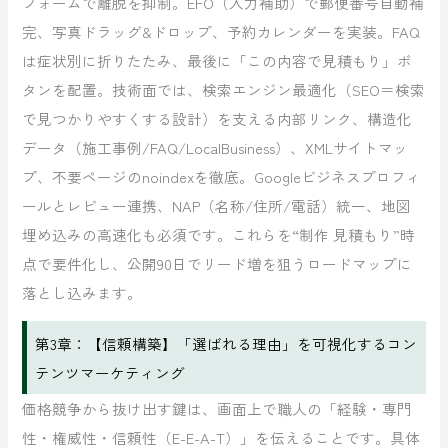
フォームで離脱を抑制。EFO（入力補助）で郵便番号自動補
完、写真ドラッグ&ドロップ、予約カレンダーを実装。FAQ
は症状別に折りたたみ、最後に「この内容で見積もり」ボ
タンを配置。技術面では、検索エンジン最適化（SEO＝検索
で見つかりやすくする設計）を支える内部リンク、構造化
データ（施工事例/FAQ/LocalBusiness）、XMLサイトマッ
プ、不要ページのnoindexを徹底。Googleビジネスプロフィ
ールとレビュー連携、NAP（名称/住所/電話）統一、地図
埋め込みの高速化も必須です。これらを“制作 見積もり”時
点で要件化し、公開90日でリード増を狙うロードマップに
落とし込みます。
第3章：【信頼構築】「選ばれる理由」を可視化するコン
テンツマーケティング
価格競争から抜け出す鍵は、画面上で職人の「経験・専門
性・権威性・信頼性（E-E-A-T）」を伝えることです。具体