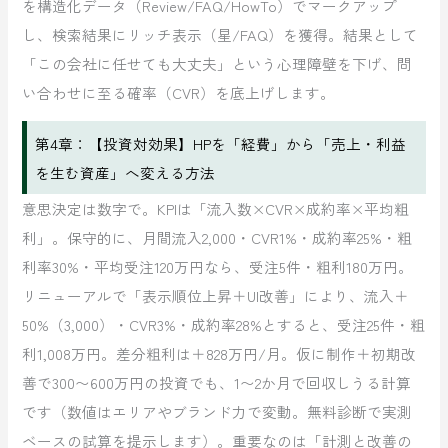
を構造化データ（Review/FAQ/HowTo）でマークアップ
し、検索結果にリッチ表示（星/FAQ）を獲得。結果として
「この会社に任せても大丈夫」という心理障壁を下げ、問
い合わせに至る確率（CVR）を底上げします。
第4章：【投資対効果】HPを「経費」から「売上・利益
を生む資産」へ変える方法
意思決定は数字で。KPIは「流入数×CVR×成約率×平均粗
利」。保守的に、月間流入2,000・CVR1%・成約率25%・粗
利率30%・平均受注120万円なら、受注5件・粗利180万円。
リニューアルで「表示順位上昇＋UI改善」により、流入＋
50%（3,000）・CVR3%・成約率28%とすると、受注25件・粗
利1,008万円。差分粗利は＋828万円/月。仮に制作＋初期改
善で300〜600万円の投資でも、1〜2か月で回収しうる計算
です（数値はエリアやブランド力で変動。無料診断で実測
ベースの試算を提示します）。重要なのは「計測と改善の