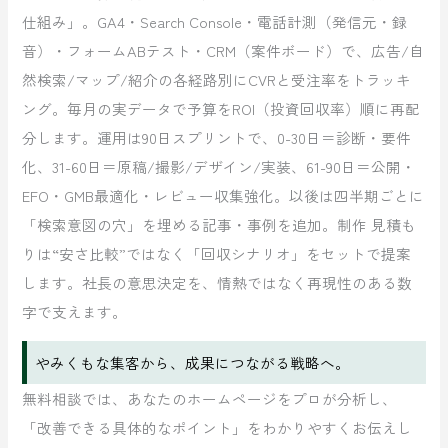
仕組み」。GA4・Search Console・電話計測（発信元・録
音）・フォームABテスト・CRM（案件ボード）で、広告/自
然検索/マップ/紹介の各経路別にCVRと受注率をトラッキ
ング。毎月の実データで予算をROI（投資回収率）順に再配
分します。運用は90日スプリントで、0-30日＝診断・要件
化、31-60日＝原稿/撮影/デザイン/実装、61-90日＝公開・
EFO・GMB最適化・レビュー収集強化。以後は四半期ごとに
「検索意図の穴」を埋める記事・事例を追加。制作 見積も
りは“安さ比較”ではなく「回収シナリオ」をセットで提案
します。社長の意思決定を、情熱ではなく再現性のある数
字で支えます。
やみくもな集客から、成果につながる戦略へ。
無料相談では、あなたのホームページをプロが分析し、
「改善できる具体的なポイント」をわかりやすくお伝えし