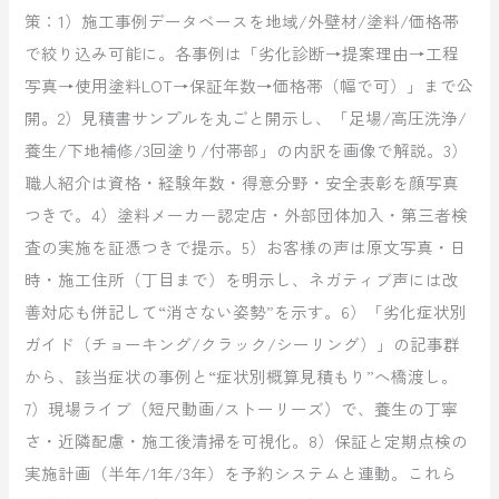
策：1）施工事例データベースを地域/外壁材/塗料/価格帯
で絞り込み可能に。各事例は「劣化診断→提案理由→工程
写真→使用塗料LOT→保証年数→価格帯（幅で可）」まで公
開。2）見積書サンプルを丸ごと開示し、「足場/高圧洗浄/
養生/下地補修/3回塗り/付帯部」の内訳を画像で解説。3）
職人紹介は資格・経験年数・得意分野・安全表彰を顔写真
つきで。4）塗料メーカー認定店・外部団体加入・第三者検
査の実施を証憑つきで提示。5）お客様の声は原文写真・日
時・施工住所（丁目まで）を明示し、ネガティブ声には改
善対応も併記して“消さない姿勢”を示す。6）「劣化症状別
ガイド（チョーキング/クラック/シーリング）」の記事群
から、該当症状の事例と“症状別概算見積もり”へ橋渡し。
7）現場ライブ（短尺動画/ストーリーズ）で、養生の丁寧
さ・近隣配慮・施工後清掃を可視化。8）保証と定期点検の
実施計画（半年/1年/3年）を予約システムと連動。これら