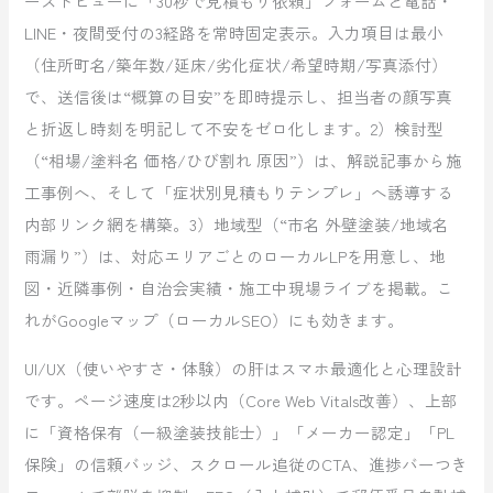
ーストビューに「30秒で見積もり依頼」フォームと電話・
LINE・夜間受付の3経路を常時固定表示。入力項目は最小
（住所町名/築年数/延床/劣化症状/希望時期/写真添付）
で、送信後は“概算の目安”を即時提示し、担当者の顔写真
と折返し時刻を明記して不安をゼロ化します。2）検討型
（“相場/塗料名 価格/ひび割れ 原因”）は、解説記事から施
工事例へ、そして「症状別見積もりテンプレ」へ誘導する
内部リンク網を構築。3）地域型（“市名 外壁塗装/地域名
雨漏り”）は、対応エリアごとのローカルLPを用意し、地
図・近隣事例・自治会実績・施工中現場ライブを掲載。こ
れがGoogleマップ（ローカルSEO）にも効きます。
UI/UX（使いやすさ・体験）の肝はスマホ最適化と心理設計
です。ページ速度は2秒以内（Core Web Vitals改善）、上部
に「資格保有（一級塗装技能士）」「メーカー認定」「PL
保険」の信頼バッジ、スクロール追従のCTA、進捗バーつき