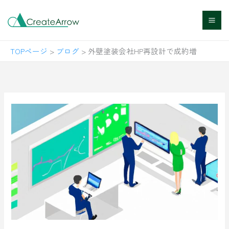
内
容
を
TOPページ
>
ブログ
>
外壁塗装会社HP再設計で成約増
ス
キ
ッ
プ