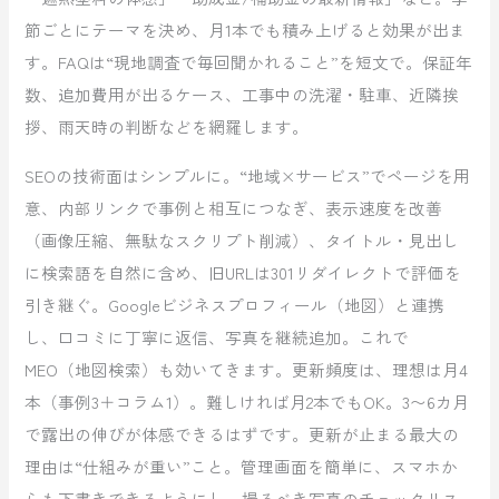
節ごとにテーマを決め、月1本でも積み上げると効果が出ま
す。FAQは“現地調査で毎回聞かれること”を短文で。保証年
数、追加費用が出るケース、工事中の洗濯・駐車、近隣挨
拶、雨天時の判断などを網羅します。
SEOの技術面はシンプルに。“地域×サービス”でページを用
意、内部リンクで事例と相互につなぎ、表示速度を改善
（画像圧縮、無駄なスクリプト削減）、タイトル・見出し
に検索語を自然に含め、旧URLは301リダイレクトで評価を
引き継ぐ。Googleビジネスプロフィール（地図）と連携
し、口コミに丁寧に返信、写真を継続追加。これで
MEO（地図検索）も効いてきます。更新頻度は、理想は月4
本（事例3＋コラム1）。難しければ月2本でもOK。3〜6カ月
で露出の伸びが体感できるはずです。更新が止まる最大の
理由は“仕組みが重い”こと。管理画面を簡単に、スマホか
らも下書きできるようにし、撮るべき写真のチェックリス