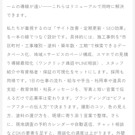
ームの導線が遠い——これらはリニューアルで同時に解決
できます。
私たちが重視するのは「サイト改善・定期更新・SEO効果」
を一本の線でつなぐ設計です。具体的には、施工事例を“市
区町村・工事種別・塗料・築年数・工期”で検索できるデー
タベース化、地域×サービスのページ構成、スマホでの見積
り導線最短化（ワンクリック通話やLINE相談）、スタッフ
紹介や有資格者・保証の可視化をセットにします。採用も
同様です。1日の仕事の流れ・給与や手当・社用車や道具の
支給・教育体制・社長メッセージを、写真と短い言葉で伝
えるだけで応募率は変わります。ブランディングは“ビフォ
ーアフターの伝え方”で決まります。撮影のコツ、色の見え
方、塗料の選び方を、現場に寄り添う言葉で整理。さら
に、現地調査の予約カレンダーや自動返信、チャット相談
などDXの要素を足すと、商談化の速度は上がります。外壁