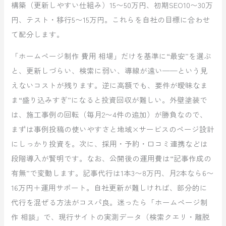
構築（更新しやすい仕組み）15〜50万円、初期SEO10〜30万
円、テスト・移行5〜15万円。これらを自社の目標に合わせ
て配分します。
「ホームページ制作 費用 相場」だけを基準に“最安”を選ぶ
と、更新しづらい、検索に弱い、導線が遠い——という見
えないコストが残ります。逆に高額でも、要件が曖昧なま
ま“盛り込みすぎ”になると投資回収が難しい。外壁塗装で
は、施工事例の回転（毎月2〜4件の追加）が勝負なので、
まずは事例投稿の使いやすさと地域×サービスのページ設計
にしっかり投資を。次に、採用・予約・口コミ連携などは
段階導入が賢明です。なお、公開後の運用費は“記事作成の
有無”で変動します。記事代行は1本3〜8万円、月2本なら6〜
16万円＋運用サポート。自社更新が難しければ、部分的に
代行を混ぜる方法がコスパ良。迷ったら「ホームページ制
作 相談」で、現行サイトの実測データ（検索クエリ・離脱