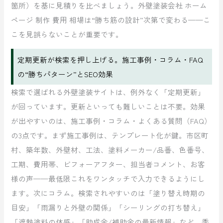
箇所）を基に見積りを比べましょう。外壁塗装会社 ホーム
ページ 制作 費用 相場は“勝ち筋の設計”次第で変わる——こ
こを見誤らないことが重要です。
定期更新が検索を押し上げる。施工事例・コラム・FAQ
の“勝ちパターン”とSEO効果
検索で選ばれる外壁塗装サイトは、例外なく「定期更新」
が回っています。更新といっても難しいことは不要。効果
が出やすいのは、施工事例・コラム・よくある質問（FAQ）
の3点です。まず施工事例は、テンプレート化が鍵。市区町
村、築年数、外壁材、工法、塗料メーカー/品番、色番号、
工期、費用帯、ビフォーアフター、担当者コメント、お客
様の声——最低限これをワンタッチで入力できるようにし
ます。次にコラム。検索されやすいのは「塗り替え時期の
目安」「雨漏りと外壁の関係」「シーリングの打ち替え」
「遮熱塗料の体感」「助成金/補助金の最新情報」など。季