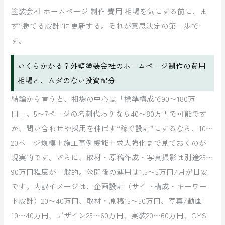
塗装会社 ホームページ 制作 費用 相場を気にする前に、ま
ず“勝てる設計”に更新する。それが意思決定の第一歩で
す。
いくらかかる？外壁塗装会社のホームページ制作の費用
相場と、ムダのない投資配分
結論から言うと、相場の中心は「標準構成で90〜180万
円」。5〜7ページの名刺代わりなら40〜80万円で可能です
が、問い合わせや採用を伸ばす“稼ぐ設計”にするなら、10〜
20ページ規模＋施工事例機能＋求人強化まで見ておくのが
現実的です。さらに、取材・原稿作成・写真撮影は別途25〜
90万円程度が一般的。公開後の運用は1.5〜5万円/月が目安
です。内訳イメージは、企画設計（サイト構成・キーワー
ド設計）20〜40万円、取材・原稿15〜50万円、写真/動画
10〜40万円、デザイン25〜60万円、実装20〜60万円、CMS