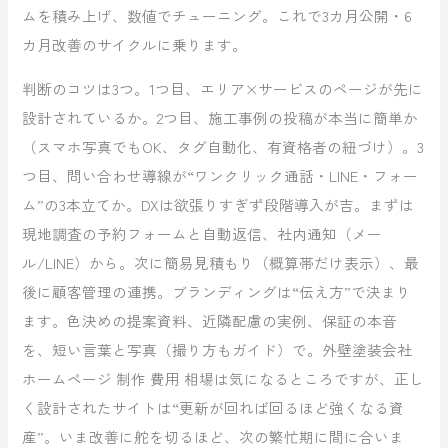
ムを積み上げ、数値でチューニング。これで3カ月公開・6
カ月改善のサイクルに乗ります。
判断のコツは3つ。1つ目、エリア×サービスのページが先に
設計されているか。2つ目、施工事例の投稿が本当に簡単か
（スマホ写真でもOK、タグ自動化、有資格者の紐づけ）。3
つ目、問い合わせ導線が“ワンクリック通話・LINE・フォー
ム”の3本立てか。DXは欲張りすぎず段階導入が吉。まずは
現地調査の予約フォームと自動返信、社内通知（メー
ル/LINE）から。次に簡易見積もり（概算帯だけ表示）、最
後に顧客管理の連携。ブランディングは“伝え方”で決まり
ます。色決めの提案資料、近隣配慮の実例、保証の本音
を、短い言葉と写真（撮り方もガイド）で。外壁塗装会社
ホームページ 制作 費用 相場は気になるところですが、正し
く設計されたサイトは“更新が回れば回るほど強くなる資
産”。いま改善に舵を切るほど、次の繁忙期に間に合いま