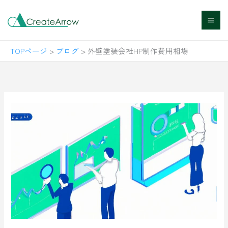
内
容
を
TOPページ
>
ブログ
>
外壁塗装会社HP制作費用相場
ス
キ
ッ
プ