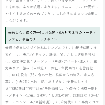
トを配布。ネタは現場にあります。リニューアルは“更新し
やすくするための土台づくり”。これがそのままSEO効果に
つながります。
失敗しない進め方—3カ月公開・6カ月で改善のロードマ
ップと、判断のチェックポイント
最短で成果に近づく流れはシンプルです。(1)現行診断：検
索クエリ、表示/クリック、離脱、問い合わせ導線を可視
化。(2)要件定義：ターゲット（戸建/アパート/法人）、主
力エリア、強み（自社施工・保証・色提案等）を言語化
し、KPIを設定（問い合わせ数、検索からの流入、求人応
募）。(3)見積り比較：費用だけでなく“更新のしやす
さ”“SEO設計”“移行計画”を評価軸に。(4)制作：構成→取材
→デザイン→実装。(5)移行：旧URLの301、計測設定（GA4/
サーチコンソール/通話計測）。(6)公開後90日：事例とコラ