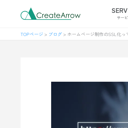
内
SERV
容
サー
を
ス
TOPページ
>
ブログ
>
ホームページ制作のSSL化
キ
ッ
プ