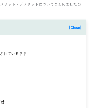
とメリット・デメリットについてまとめましたの
[Close]
示されている？？
有効