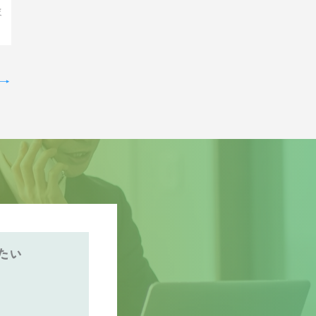
ま
→
たい