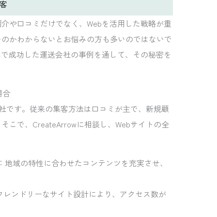
客
介や口コミだけでなく、Webを活用した戦略が重
いのかわからないとお悩みの方も多いのではないで
客で成功した運送会社の事例を通して、その秘密を
場合
会社です。従来の集客方法は口コミが主で、新規顧
で、CreateArrowに相談し、Webサイトの全
善：地域の特性に合わせたコンテンツを充実させ、
。
フレンドリーなサイト設計により、アクセス数が