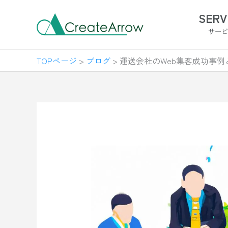
内
SERV
容
サー
を
ス
TOPページ
>
ブログ
>
運送会社のWeb集客成功事例とブロ
キ
ッ
プ