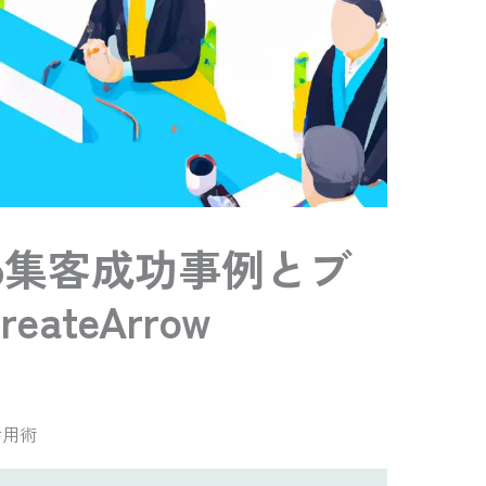
b集客成功事例とブ
ateArrow
活用術