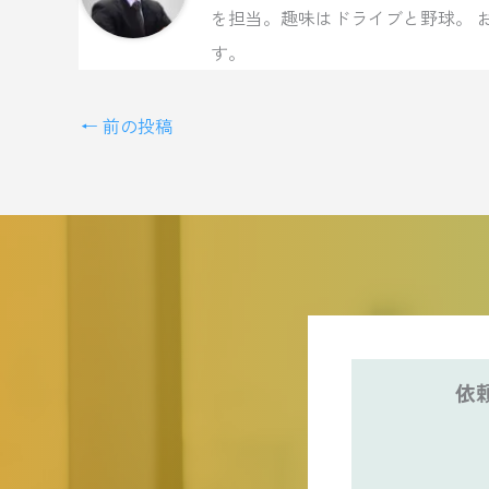
を担当。趣味はドライブと野球。 
す。
←
前の投稿
依