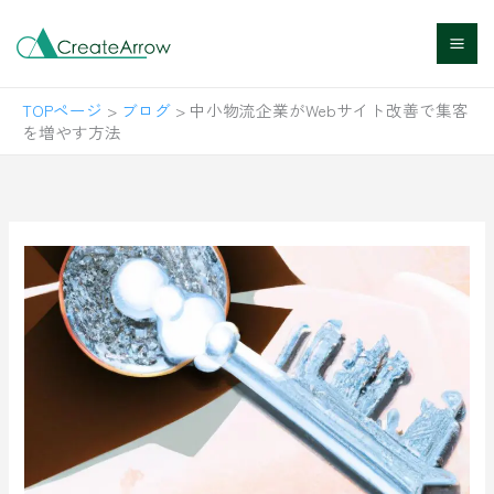
内
容
を
TOPページ
>
ブログ
>
中小物流企業がWebサイト改善で集客
ス
を増やす方法
キ
ッ
プ