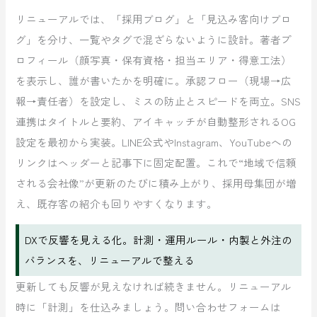
リニューアルでは、「採用ブログ」と「見込み客向けブロ
グ」を分け、一覧やタグで混ざらないように設計。著者プ
ロフィール（顔写真・保有資格・担当エリア・得意工法）
を表示し、誰が書いたかを明確に。承認フロー（現場→広
報→責任者）を設定し、ミスの防止とスピードを両立。SNS
連携はタイトルと要約、アイキャッチが自動整形されるOG
設定を最初から実装。LINE公式やInstagram、YouTubeへの
リンクはヘッダーと記事下に固定配置。これで“地域で信頼
される会社像”が更新のたびに積み上がり、採用母集団が増
え、既存客の紹介も回りやすくなります。
DXで反響を見える化。計測・運用ルール・内製と外注の
バランスを、リニューアルで整える
更新しても反響が見えなければ続きません。リニューアル
時に「計測」を仕込みましょう。問い合わせフォームは