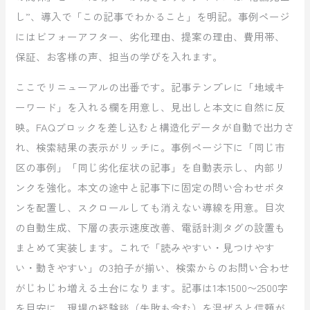
し”、導入で「この記事でわかること」を明記。事例ページ
にはビフォーアフター、劣化理由、提案の理由、費用帯、
保証、お客様の声、担当の学びを入れます。
ここでリニューアルの出番です。記事テンプレに「地域キ
ーワード」を入れる欄を用意し、見出しと本文に自然に反
映。FAQブロックを差し込むと構造化データが自動で出力さ
れ、検索結果の表示がリッチに。事例ページ下に「同じ市
区の事例」「同じ劣化症状の記事」を自動表示し、内部リ
ンクを強化。本文の途中と記事下に固定の問い合わせボタ
ンを配置し、スクロールしても消えない導線を用意。目次
の自動生成、下層の表示速度改善、電話計測タグの設置も
まとめて実装します。これで「読みやすい・見つけやす
い・動きやすい」の3拍子が揃い、検索からのお問い合わせ
がじわじわ増える土台になります。記事は1本1500〜2500字
を目安に、現場の経験談（失敗も含む）を混ぜると信頼が